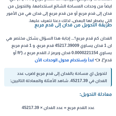
ايضاً من وحدات المساحة الشائع استخدامها، والتحويل من
فدان إلى قدم مربع أو من قدم مربع إلى فدان هي من الأمور
التي يضطر لها البعض، لذلك دعنا نتعرف عليها.
طريقة التحويل من فدان إلى قدم مربع
الفدان كم قدم مربع؟... إجابة هذا السؤال بشكل مختصر هي
ان 1
فدان يساوي 45217.39009 قدم مربع
، و 1 قدم مربع
يساوي 0.0000221154 فدان ويرمز لـ القدم مربع بـ (ft² أو
قدم²). 👈
ابدأ بإستخدام محول الوحدات الأن
لتحويل اي مساحة بالفدان إلى قدم مربع اضرب عدد
الفدان في 45217.39. شاهد الأمثلة والمعادلة التاليين:
معادلة التحويل:
عدد القدم مربع = عدد الفدان × 45217.39